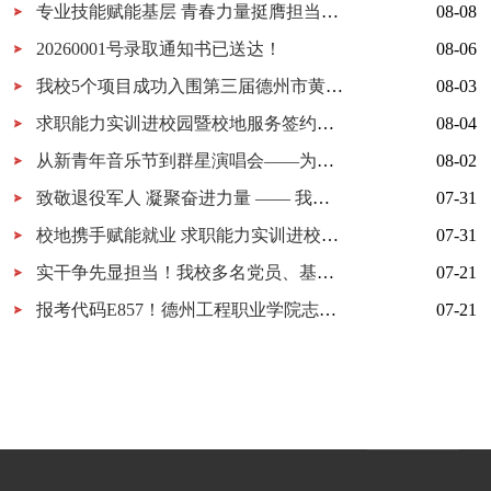
专业技能赋能基层 青春力量挺膺担当——德州工程职业学院2026年暑期“三下乡”社会实践交出青春答卷
08-08
20260001号录取通知书已送达！
08-06
我校5个项目成功入围第三届德州市黄炎培职业教育创新创业大赛决赛
08-03
求职能力实训进校园暨校地服务签约仪式在我校举行
08-04
从新青年音乐节到群星演唱会——为什么又是德工？
08-02
致敬退役军人 凝聚奋进力量 —— 我校开展 “八一建军节” 拥军茶话会
07-31
校地携手赋能就业 求职能力实训进校园暨校地服务签约仪式在我校顺利举行
07-31
实干争先显担当！我校多名党员、基层党组织获市级表彰！
07-21
报考代码E857！德州工程职业学院志愿填报指南
07-21