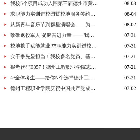
我校5个项目成功入围第三届德州市黄炎培职业教育创新创业大赛决赛
08-03
求职能力实训进校园暨校地服务签约仪式在我校举行
08-04
从新青年音乐节到群星演唱会——为什么又是德工？
08-02
致敬退役军人 凝聚奋进力量 —— 我校开展 “八一建军节” 拥军茶话会
07-31
校地携手赋能就业 求职能力实训进校园暨校地服务签约仪式在我校顺利举行
07-31
实干争先显担当！我校多名党员、基层党组织获市级表彰！
07-21
报考代码E857！德州工程职业学院志愿填报指南
07-21
@全体考生——给你N个选择德州工程职业学院的理由
07-21
德州工程职业学院庆祝中国共产党成立105周年MV《旗帜》上线！用歌声唱响百年信仰！
07-02