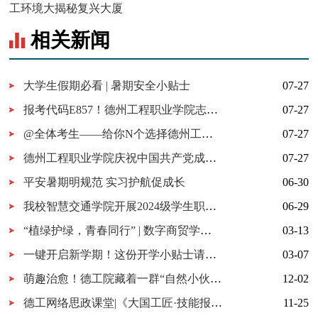
工环境大揭秘复兴大厦
相关新闻
大学生假期必看 | 暑期安全小贴士
07-27
报考代码E857！德州工程职业学院志愿填报指南
07-27
@全体考生——给你N个选择德州工程职业学院的理由
07-27
德州工程职业学院庆祝中国共产党成立105周年MV《旗帜》上线！用歌声唱响百年信仰！
07-27
平安暑期明规范 实习护航促成长
06-30
我校智慧交通学院开展2024级学生职业生涯规划专题党课
06-29
“植绿护绿，青春同行” | 数字商贸学院开展植树节主题活动
03-13
一键开启新学期！这份开学小贴士请收好
03-07
萌趣治愈！德工院藏着一群“自然小伙伴”
12-02
德工网络思政课堂|《大国工匠·技能报国系列讲堂》第四期—技能报国“小”工种里面的大教授
11-25