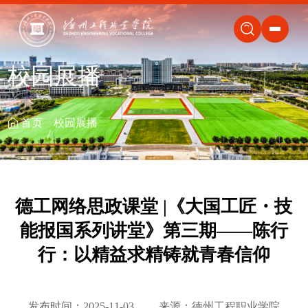
关闭
校园展播
首页
校园展播
德工网络思政课堂 |《大国工匠・技
能报国系列讲堂》第三期——陈行
行：以精益求精铸就青春信仰
发布时间：2025-11-03
来源：德州工程职业学院