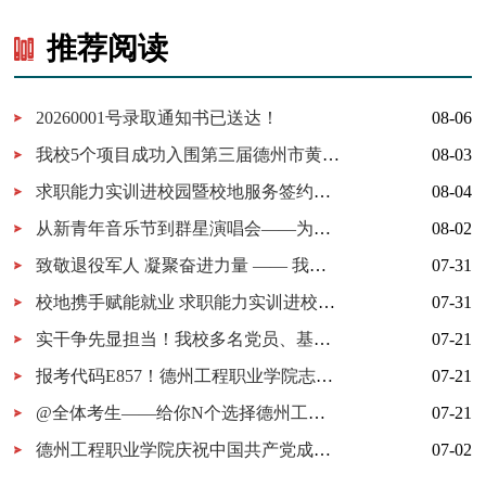
推荐阅读
20260001号录取通知书已送达！
08-06
我校5个项目成功入围第三届德州市黄炎培职业教育创新创业大赛决赛
08-03
求职能力实训进校园暨校地服务签约仪式在我校举行
08-04
从新青年音乐节到群星演唱会——为什么又是德工？
08-02
致敬退役军人 凝聚奋进力量 —— 我校开展 “八一建军节” 拥军茶话会
07-31
校地携手赋能就业 求职能力实训进校园暨校地服务签约仪式在我校顺利举行
07-31
实干争先显担当！我校多名党员、基层党组织获市级表彰！
07-21
报考代码E857！德州工程职业学院志愿填报指南
07-21
@全体考生——给你N个选择德州工程职业学院的理由
07-21
德州工程职业学院庆祝中国共产党成立105周年MV《旗帜》上线！用歌声唱响百年信仰！
07-02