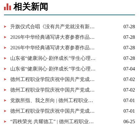
相关新闻
升旗仪式合唱《没有共产党就没有新中国》，献礼中国共产党成立105周年！
07-28
2026年中华经典诵写讲大赛参赛作品展播（二）——《白杨礼赞》（来源：德州工程职业学院）
07-28
2026年中华经典诵写讲大赛参赛作品展播（一）——《九儿》（来源：德州工程职业学院）
07-28
山东省“健康润心·剧伴成长”学生心理剧展演优秀作品（二）《遇见微光-与情绪和解》（来源：德州工程职业学院学工处）
07-28
山东省“健康润心·剧伴成长”学生心理剧展演优秀作品（一）《拨开心结，共赴星光》（来源：德州工程职业学院学工处）
07-04
德州工程职业学院庆祝中国共产党成立105周年“我来讲党课”优秀微党课作品展播（三）一抔热土藏忠骨 红脉永续润天衢（主讲人：马克思主义学院吴燕燕）
07-02
德州工程职业学院庆祝中国共产党成立105周年“我来讲党课”优秀微党课作品展播（二）燃灯校长张桂梅（主讲人：数字商贸学院教工党支部王兴珍）
07-02
党旗所指、我之所向 | 德州工程职业学院献礼建党105周年
07-01
德州工程职业学院庆祝中国共产党成立105周年“我来讲党课”优秀微党课作品展播（一）泥火守文脉、实干显担当——党员匠人王宪利的初心答卷（主讲人：马克思主义学院姜尊帅）
07-01
“四秩荣光 共耀德工” | 德州工程职业学院建校四十周年校庆文艺汇演优秀作品展播（五）开场舞《青春的节奏》
06-25