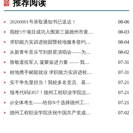
推荐阅读
20260001号录取通知书已送达！
08-06
我校5个项目成功入围第三届德州市黄炎培职业教育创新创业大赛决赛
08-03
求职能力实训进校园暨校地服务签约仪式在我校举行
08-04
从新青年音乐节到群星演唱会——为什么又是德工？
08-02
致敬退役军人 凝聚奋进力量 —— 我校开展 “八一建军节” 拥军茶话会
07-31
校地携手赋能就业 求职能力实训进校园暨校地服务签约仪式在我校顺利举行
07-31
实干争先显担当！我校多名党员、基层党组织获市级表彰！
07-21
报考代码E857！德州工程职业学院志愿填报指南
07-21
@全体考生——给你N个选择德州工程职业学院的理由
07-21
德州工程职业学院庆祝中国共产党成立105周年MV《旗帜》上线！用歌声唱响百年信仰！
07-02