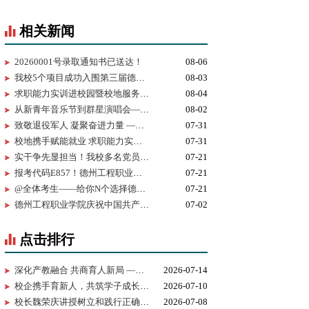
相关新闻
20260001号录取通知书已送达！
08-06
我校5个项目成功入围第三届德州市黄炎培职业教育创新创业大赛决赛
08-03
求职能力实训进校园暨校地服务签约仪式在我校举行
08-04
从新青年音乐节到群星演唱会——为什么又是德工？
08-02
致敬退役军人 凝聚奋进力量 —— 我校开展 “八一建军节” 拥军茶话会
07-31
校地携手赋能就业 求职能力实训进校园暨校地服务签约仪式在我校顺利举行
07-31
实干争先显担当！我校多名党员、基层党组织获市级表彰！
07-21
报考代码E857！德州工程职业学院志愿填报指南
07-21
@全体考生——给你N个选择德州工程职业学院的理由
07-21
德州工程职业学院庆祝中国共产党成立105周年MV《旗帜》上线！用歌声唱响百年信仰！
07-02
点击排行
深化产教融合 共商育人新局 —— 华为技术有限公司一行来我校考察...
2026-07-14
校企携手育新人，共筑学子成长路 ——百胜中国山东分公司来校交...
2026-07-10
校长魏荣庆讲授树立和践行正确政绩观学习教育专题党课
2026-07-08