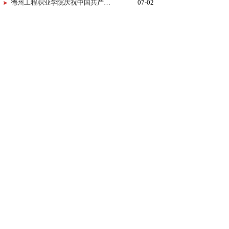
德州工程职业学院庆祝中国共产党成立105周年MV《旗帜》上线！用歌声唱响百年信仰！
07-02