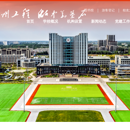
图书馆
游客登记
校友
首页
学校概况
机构设置
新闻动态
党建工
学校简介
院系设置
办学理念
服务管理
院系介绍
大事记
校园景观