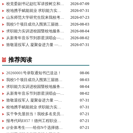
校党委副书记赵红军讲授树立和践行正确政绩观学习教育专题党课
2026-07-09
校地携手赋能就业 求职能力实训进校园暨校地服务签约仪式在我校...
2026-07-31
山东师范大学研究生院来我校考察研究生实习实践基地建设
2026-07-23
我校5个项目成功入围第三届德州市黄炎培职业教育创新创业大赛决...
2026-08-03
求职能力实训进校园暨校地服务签约仪式在我校举行
2026-08-04
从新青年音乐节到群星演唱会——为什么又是德工？
2026-08-02
致敬退役军人 凝聚奋进力量 —— 我校开展 “八一建军节” 拥军茶...
2026-07-31
推荐阅读
20260001号录取通知书已送达！
08-06
我校5个项目成功入围第三届德州市黄炎培职业教育创新创业大赛决赛
08-03
求职能力实训进校园暨校地服务签约仪式在我校举行
08-04
从新青年音乐节到群星演唱会——为什么又是德工？
08-02
致敬退役军人 凝聚奋进力量 —— 我校开展 “八一建军节” 拥军茶话会
07-31
校地携手赋能就业 求职能力实训进校园暨校地服务签约仪式在我校顺利举行
07-31
实干争先显担当！我校多名党员、基层党组织获市级表彰！
07-21
报考代码E857！德州工程职业学院志愿填报指南
07-21
@全体考生——给你N个选择德州工程职业学院的理由
07-21