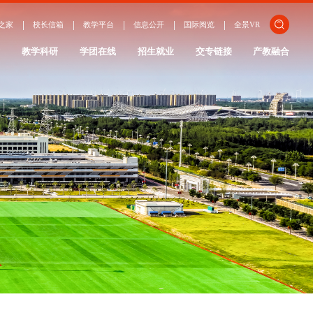
关闭
之家
校长信箱
教学平台
信息公开
国际阅览
全景VR
ENGLISH
作
教学科研
学团在线
招生就业
交专链接
产教融合
日本語