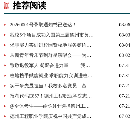
推荐阅读
20260001号录取通知书已送达！
08-06
我校5个项目成功入围第三届德州市黄炎培职业教育创新创业大赛决赛
08-03
求职能力实训进校园暨校地服务签约仪式在我校举行
08-04
从新青年音乐节到群星演唱会——为什么又是德工？
08-02
致敬退役军人 凝聚奋进力量 —— 我校开展 “八一建军节” 拥军茶话会
07-31
校地携手赋能就业 求职能力实训进校园暨校地服务签约仪式在我校顺利举行
07-31
实干争先显担当！我校多名党员、基层党组织获市级表彰！
07-21
报考代码E857！德州工程职业学院志愿填报指南
07-21
@全体考生——给你N个选择德州工程职业学院的理由
07-21
德州工程职业学院庆祝中国共产党成立105周年MV《旗帜》上线！用歌声唱响百年信仰！
07-02