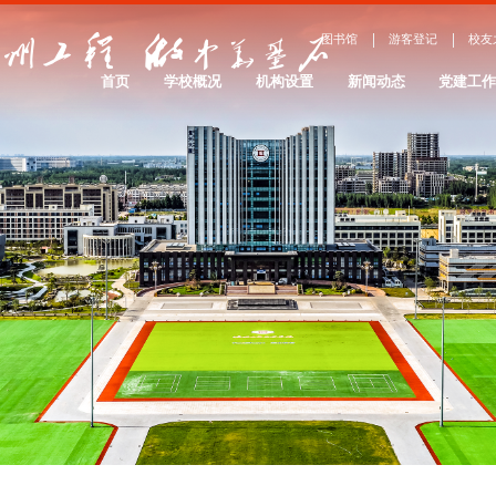
图书馆
游客登记
校友
首页
学校概况
机构设置
新闻动态
党建工
学校简介
院系设置
办学理念
服务管理
院系介绍
大事记
校园景观