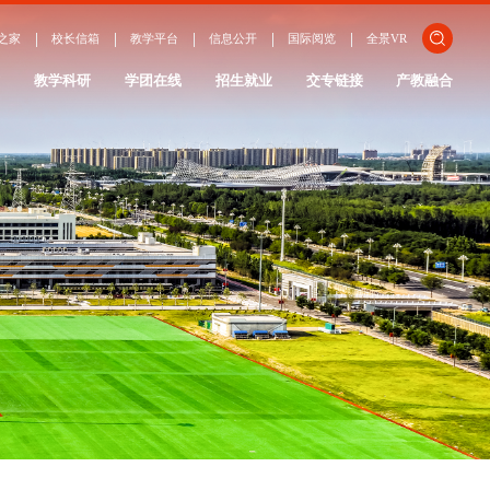
关闭
之家
校长信箱
教学平台
信息公开
国际阅览
全景VR
ENGLISH
作
教学科研
学团在线
招生就业
交专链接
产教融合
日本語