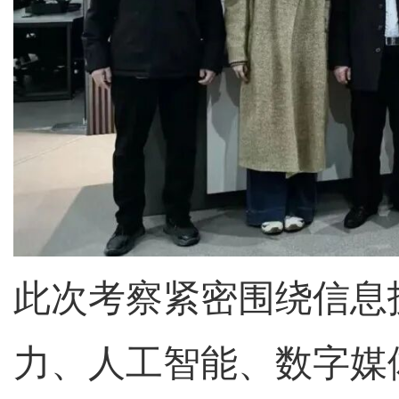
此次考察紧密围绕信息
力、人工智能、数字媒