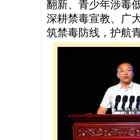
翻新、青少年涉毒
深耕禁毒宣教、广
筑禁毒防线，护航