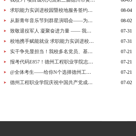
求职能力实训进校园暨校地服务签约仪式在我校举行
08-04
从新青年音乐节到群星演唱会——为什么又是德工？
08-02
致敬退役军人 凝聚奋进力量 —— 我校开展 “八一建军节” 拥军茶话会
07-31
校地携手赋能就业 求职能力实训进校园暨校地服务签约仪式在我校顺利举行
07-31
实干争先显担当！我校多名党员、基层党组织获市级表彰！
07-21
报考代码E857！德州工程职业学院志愿填报指南
07-21
@全体考生——给你N个选择德州工程职业学院的理由
07-21
德州工程职业学院庆祝中国共产党成立105周年MV《旗帜》上线！用歌声唱响百年信仰！
07-02