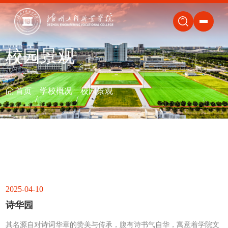
关闭
校园景观
首页
学校概况
校园景观
2025-04-10
诗华园
其名源自对诗词华章的赞美与传承，腹有诗书气自华，寓意着学院文