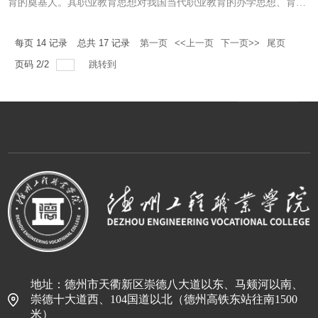
育的奠基人。其职业教育思想对我国当代职业教育的办学思想、育人
观念、教学原则和方法、专业建设和课程设置等方面具有积极的借鉴
作用。黄炎培广场是为了纪念黄炎培先生对教育事业的贡献、宣扬其
教育理念。弘扬职业教育独特的文化氛围和价值体系,推动职业教育培
每页
14
记录
总共
17
记录
第一页
<<上一页
下一页>>
尾页
养出高质量、符合社会发展需求的专业人才。
页码
2
/
2
跳转到
地址：德州市天衢新区崇德八大道以东、马颊河以南、
崇德十大道西、104国道以北（德州高铁东站往南1500
米）