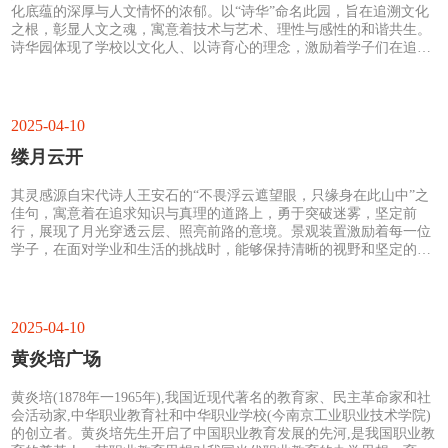
化底蕴的深厚与人文情怀的浓郁。以“诗华”命名此园，旨在追溯文化
之根，彰显人文之魂，寓意着技术与艺术、理性与感性的和谐共生。
诗华园体现了学校以文化人、以诗育心的理念，激励着学子们在追求
技术精湛的同时，亦要涵养诗心，厚德载物，以诗词之华彩，点亮人
生之路，修身立德，技艺双馨。
2025-04-10
缕月云开
其灵感源自宋代诗人王安石的“不畏浮云遮望眼，只缘身在此山中”之
佳句，寓意着在追求知识与真理的道路上，勇于突破迷雾，坚定前
行，展现了月光穿透云层、照亮前路的意境。景观装置激励着每一位
学子，在面对学业和生活的挑战时，能够保持清晰的视野和坚定的信
念，如同缕月穿透浮云，照亮自己的前行之路，成就辉煌未来。
2025-04-10
黄炎培广场
黄炎培(1878年一1965年),我国近现代著名的教育家、民主革命家和社
会活动家,中华职业教育社和中华职业学校(今南京工业职业技术学院)
的创立者。黄炎培先生开启了中国职业教育发展的先河,是我国职业教