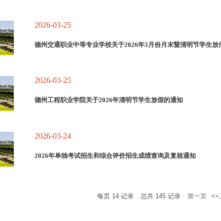
放弃，不予受理）3.提交方式：各院系负责收集本院系学生作品，所有作品统一命名为“
频）”，4月30日17点前以院系为单位打包发送至宣传统战部邮箱:dgyxctzb@126.
视频中需标注团队全体成员的个人信息，包括姓名、学号、学院、联系方式等。三、作
2026-03-25
德州交通职业中等专业学校关于2026年3月份月末暨清明节学生放
2026-03-25
德州工程职业学院关于2026年清明节学生放假的通知
2026-03-24
2026年单独考试招生和综合评价招生成绩查询及复核通知
每页
14
记录
总共
145
记录
第一页
<