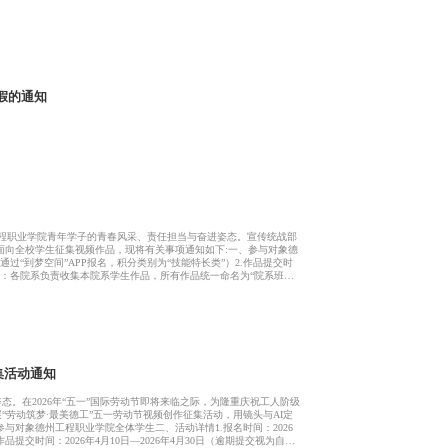
假的通知
工程职业学院青年学子的青春风采、责任担当与奋进姿态。宣传统战部
现面向全校学生征集视频作品，现将有关事项通知如下:一、参与对象德
（通过“到梦空间”APP报名，积分类别为“技能特长类”）2.作品提交时
提交方式：各院系负责收集本院系学生作品，所有作品统一命名为“院系班级
打包发送至宣传统战部邮箱:dgyxctzb@126.com4．可以个人独立
个人信息，包括姓名、学号、学院、联系方式等。三、作品要求作品需
子奋进瞬间、校园人文活
集活动通知
。在2026年“五一”国际劳动节即将来临之际，为隆重庆祝工人阶级
劳动筑梦·最美德工”五一劳动节视频创作征集活动，用镜头与AI定
与对象德州工程职业学院全体学生二、活动详情1.报名时间：2026
作品提交时间：2026年4月10日—2026年4月30日（逾期提交视为自动