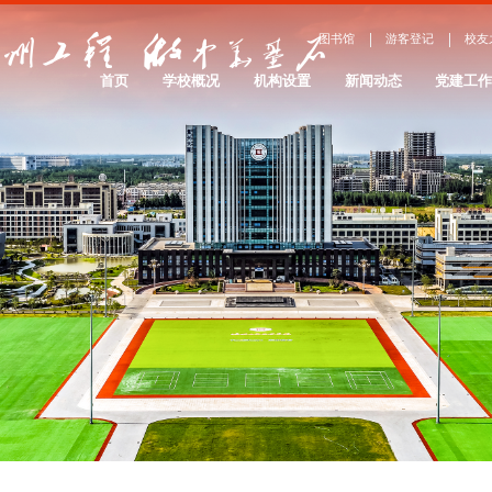
图书馆
游客登记
校友
首页
学校概况
机构设置
新闻动态
党建工
学校简介
院系设置
办学理念
服务管理
院系介绍
大事记
校园景观