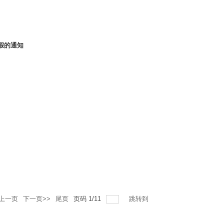
院系班级+姓名+学号+联系方式+作品类别（常规视频/AI创作视
com4．可以个人独立报送作品参与评选，也可以2-3人组成团队参与活动，
品要求作品需围绕“劳动筑梦·
假的通知
<上一页
下一页>>
尾页
页码
1
/
11
跳转到