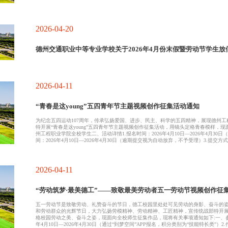
2026-04-20
德州交通职业中等专业学校关于2026年4月份末假暨劳动节学生放
2026-04-11
“青春是这young”五四青年节主题视频创作征集活动通知
为纪念五四运动107周年，传承弘扬爱国、进步、民主、科学的五四精神，展现德州
特开展“青春是这young”五四青年节主题视频创作征集活动，用镜头定格青春模样，
州工程职业学院全校学生二、活动详情1.报名时间：2026年4月10日—2026年4月30日
间：2026年4月10日—2026年4月30日（逾期提交视为自动放弃，不予受理）3.
+姓名+学号+联系方式+作品类别（常规视频/AI创作视频）”，4月30日17点前以院系为单位
报送作品参与评选，也可以2-3人组成团队参与活动，视频中需标注团队全体成员的
围绕“青春是这young”核心主题创作，展现五四精神、青年担当、校园青春风貌、学
2026-04-11
“劳动筑梦·最美德工”——致敬最美劳动者五一劳动节视频创作征
五一劳动节是致敬劳动、礼赞奋斗的节日，德工校园里处处可见劳动的身影、奋斗的姿态
和劳动群众的光辉节日，大力弘扬劳模精神、劳动精神、工匠精神，宣传统战部特开展“
格校园劳动之美、奋斗之姿，现面向全校师生征集作品，现将有关事项通知如下:一、参
年4月10日—2026年4月30日（通过“到梦空间”APP报名，积分类别为“技能特长类”）2.