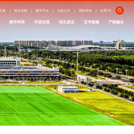
关闭
之家
校长信箱
教学平台
信息公开
国际阅览
全景VR
ENGLISH
作
教学科研
学团在线
招生就业
交专链接
产教融合
日本語