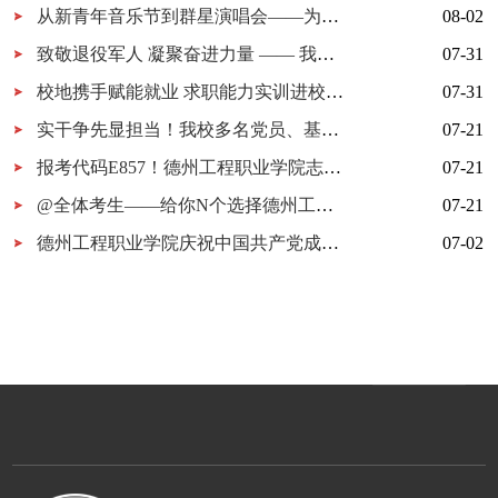
从新青年音乐节到群星演唱会——为什么又是德工？
08-02
致敬退役军人 凝聚奋进力量 —— 我校开展 “八一建军节” 拥军茶话会
07-31
校地携手赋能就业 求职能力实训进校园暨校地服务签约仪式在我校顺利举行
07-31
实干争先显担当！我校多名党员、基层党组织获市级表彰！
07-21
报考代码E857！德州工程职业学院志愿填报指南
07-21
@全体考生——给你N个选择德州工程职业学院的理由
07-21
德州工程职业学院庆祝中国共产党成立105周年MV《旗帜》上线！用歌声唱响百年信仰！
07-02