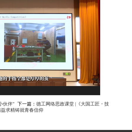
小伙伴”
下一篇：
德工网络思政课堂 |《大国工匠・技
精益求精铸就青春信仰