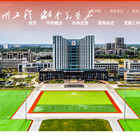
图书馆
游客登记
校友
首页
学校概况
机构设置
新闻动态
党建工
学校简介
院系设置
办学理念
服务管理
院系介绍
大事记
校园景观