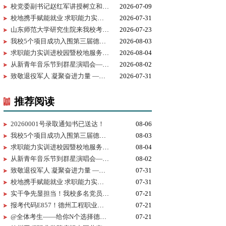
校党委副书记赵红军讲授树立和践行正确政绩观学习教育专题党课
2026-07-09
校地携手赋能就业 求职能力实训进校园暨校地服务签约仪式在我校...
2026-07-31
山东师范大学研究生院来我校考察研究生实习实践基地建设
2026-07-23
我校5个项目成功入围第三届德州市黄炎培职业教育创新创业大赛决...
2026-08-03
求职能力实训进校园暨校地服务签约仪式在我校举行
2026-08-04
从新青年音乐节到群星演唱会——为什么又是德工？
2026-08-02
致敬退役军人 凝聚奋进力量 —— 我校开展 “八一建军节” 拥军茶...
2026-07-31
推荐阅读
20260001号录取通知书已送达！
08-06
我校5个项目成功入围第三届德州市黄炎培职业教育创新创业大赛决赛
08-03
求职能力实训进校园暨校地服务签约仪式在我校举行
08-04
从新青年音乐节到群星演唱会——为什么又是德工？
08-02
致敬退役军人 凝聚奋进力量 —— 我校开展 “八一建军节” 拥军茶话会
07-31
校地携手赋能就业 求职能力实训进校园暨校地服务签约仪式在我校顺利举行
07-31
实干争先显担当！我校多名党员、基层党组织获市级表彰！
07-21
报考代码E857！德州工程职业学院志愿填报指南
07-21
@全体考生——给你N个选择德州工程职业学院的理由
07-21