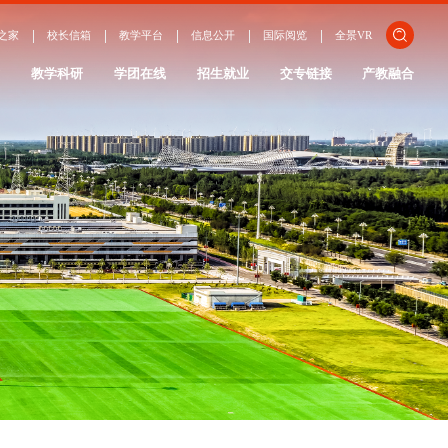
关闭
之家
校长信箱
教学平台
信息公开
国际阅览
全景VR
ENGLISH
作
教学科研
学团在线
招生就业
交专链接
产教融合
日本語