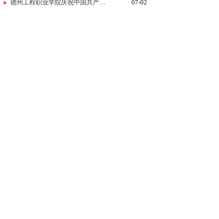
德州工程职业学院庆祝中国共产党成立105周年MV《旗帜》上线！用歌声唱响百年信仰！
07-02