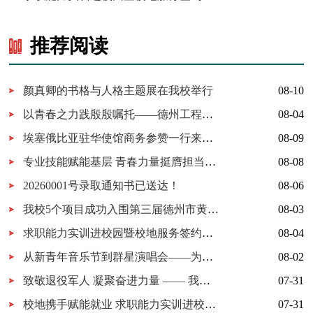
推荐阅读
颜真卿的书格与人格主题展在我校举行
08-10
以青春之力践殷殷嘱托——德州工程职业学院以“三下乡”实践深入贯彻习近平总书记在山东德州视察时的重要讲话精神
08-04
埃塞俄比亚驻华使馆商务参赞一行来访我校深化职教出海务实合作
08-09
专业技能赋能基层 青春力量挺膺担当——德州工程职业学院2026年暑期“三下乡”社会实践交出青春答卷
08-08
20260001号录取通知书已送达！
08-06
我校5个项目成功入围第三届德州市黄炎培职业教育创新创业大赛决赛
08-03
求职能力实训进校园暨校地服务签约仪式在我校举行
08-04
从新青年音乐节到群星演唱会——为什么又是德工？
08-02
致敬退役军人 凝聚奋进力量 —— 我校开展 “八一建军节” 拥军茶话会
07-31
校地携手赋能就业 求职能力实训进校园暨校地服务签约仪式在我校顺利举行
07-31