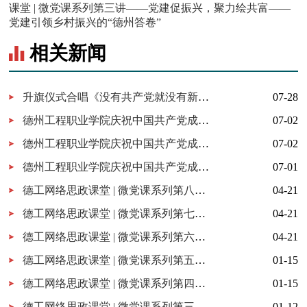
课堂 | 微党课系列第三讲——党建促振兴，聚力绘共富——
党建引领乡村振兴的“德州答卷”
相关新闻
升旗仪式合唱《没有共产党就没有新中国》，献礼中国共产党成立105周年！
07-28
德州工程职业学院庆祝中国共产党成立105周年“我来讲党课”优秀微党课作品展播（三）一抔热土藏忠骨 红脉永续润天衢（主讲人：马克思主义学院吴燕燕）
07-02
德州工程职业学院庆祝中国共产党成立105周年“我来讲党课”优秀微党课作品展播（二）燃灯校长张桂梅（主讲人：数字商贸学院教工党支部王兴珍）
07-02
德州工程职业学院庆祝中国共产党成立105周年“我来讲党课”优秀微党课作品展播（一）泥火守文脉、实干显担当——党员匠人王宪利的初心答卷（主讲人：马克思主义学院姜尊帅）
07-01
德工网络思政课堂 | 微党课系列第八讲——一抔热土藏忠骨 红脉永续润天衢
04-21
德工网络思政课堂 | 微党课系列第七讲——匠心筑梦 青春向党：天衢新区青年工匠的奋进之歌
04-21
德工网络思政课堂 | 微党课系列第六讲——梁丽霞与“中国黑陶城”的复兴故事
04-21
德工网络思政课堂 | 微党课系列第五讲——以初心育新人——党员教师的使命与担当
01-15
德工网络思政课堂 | 微党课系列第四讲——从“地窖里的指挥部”读懂红色信仰与党员初心
01-15
德工网络思政课堂 | 微党课系列第三讲——党建促振兴，聚力绘共富——党建引领乡村振兴的“德州答卷”
01-12