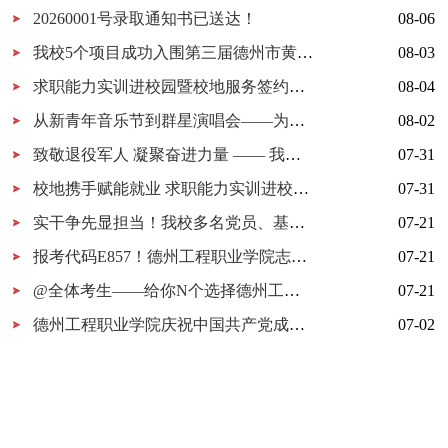
20260001号录取通知书已送达！
08-06
我校5个项目成功入围第三届德州市黄炎培职业教育创新创业大赛决赛
08-03
求职能力实训进校园暨校地服务签约仪式在我校举行
08-04
从新青年音乐节到群星演唱会——为什么又是德工？
08-02
致敬退役军人 凝聚奋进力量 —— 我校开展 “八一建军节” 拥军茶话会
07-31
校地携手赋能就业 求职能力实训进校园暨校地服务签约仪式在我校顺利举行
07-31
实干争先显担当！我校多名党员、基层党组织获市级表彰！
07-21
报考代码E857！德州工程职业学院志愿填报指南
07-21
@全体考生——给你N个选择德州工程职业学院的理由
07-21
德州工程职业学院庆祝中国共产党成立105周年MV《旗帜》上线！用歌声唱响百年信仰！
07-02