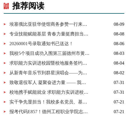
推荐阅读
埃塞俄比亚驻华使馆商务参赞一行来访我校深化职教出海务实合作
08-09
专业技能赋能基层 青春力量挺膺担当——德州工程职业学院2026年暑期“三下乡”社会实践交出青春答卷
08-08
20260001号录取通知书已送达！
08-06
我校5个项目成功入围第三届德州市黄炎培职业教育创新创业大赛决赛
08-03
求职能力实训进校园暨校地服务签约仪式在我校举行
08-04
从新青年音乐节到群星演唱会——为什么又是德工？
08-02
致敬退役军人 凝聚奋进力量 —— 我校开展 “八一建军节” 拥军茶话会
07-31
校地携手赋能就业 求职能力实训进校园暨校地服务签约仪式在我校顺利举行
07-31
实干争先显担当！我校多名党员、基层党组织获市级表彰！
07-21
报考代码E857！德州工程职业学院志愿填报指南
07-21