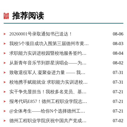
推荐阅读
20260001号录取通知书已送达！
08-06
我校5个项目成功入围第三届德州市黄炎培职业教育创新创业大赛决赛
08-03
求职能力实训进校园暨校地服务签约仪式在我校举行
08-04
从新青年音乐节到群星演唱会——为什么又是德工？
08-02
致敬退役军人 凝聚奋进力量 —— 我校开展 “八一建军节” 拥军茶话会
07-31
校地携手赋能就业 求职能力实训进校园暨校地服务签约仪式在我校顺利举行
07-31
实干争先显担当！我校多名党员、基层党组织获市级表彰！
07-21
报考代码E857！德州工程职业学院志愿填报指南
07-21
@全体考生——给你N个选择德州工程职业学院的理由
07-21
德州工程职业学院庆祝中国共产党成立105周年MV《旗帜》上线！用歌声唱响百年信仰！
07-02