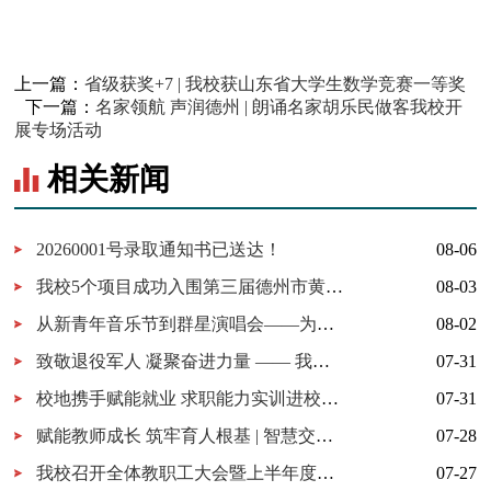
上一篇：
省级获奖+7 | 我校获山东省大学生数学竞赛一等奖
下一篇：
名家领航 声润德州 | 朗诵名家胡乐民做客我校开
展专场活动
相关新闻
20260001号录取通知书已送达！
08-06
我校5个项目成功入围第三届德州市黄炎培职业教育创新创业大赛决赛
08-03
从新青年音乐节到群星演唱会——为什么又是德工？
08-02
致敬退役军人 凝聚奋进力量 —— 我校开展 “八一建军节” 拥军茶话会
07-31
校地携手赋能就业 求职能力实训进校园暨校地服务签约仪式在我校顺利举行
07-31
赋能教师成长 筑牢育人根基 | 智慧交通学院暑期教师培训全面启动
07-28
我校召开全体教职工大会暨上半年度工作总结大会
07-27