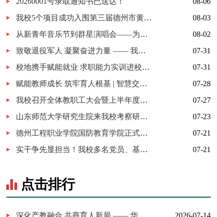
20260001号录取通知书已送达！
08-06
我校5个项目成功入围第三届德州市黄炎培职业教育创新创业大赛决赛
08-03
从新青年音乐节到群星演唱会——为什么又是德工？
08-02
致敬退役军人 凝聚奋进力量 —— 我校开展 “八一建军节” 拥军茶话会
07-31
校地携手赋能就业 求职能力实训进校园暨校地服务签约仪式在我校顺利举行
07-31
赋能教师成长 筑牢育人根基 | 智慧交通学院暑期教师培训全面启动
07-28
我校召开全体教职工大会暨上半年度工作总结大会
07-27
山东师范大学研究生院来我校考察研究生实习实践基地建设
07-23
德州工程职业学院国防教育学院正式成立！
07-21
实干争先显担当！我校多名党员、基层党组织获市级表彰！
07-21
点击排行
深化产教融合 共商育人新局 —— 华为技术有限公司一行来我校考察...
2026-07-14