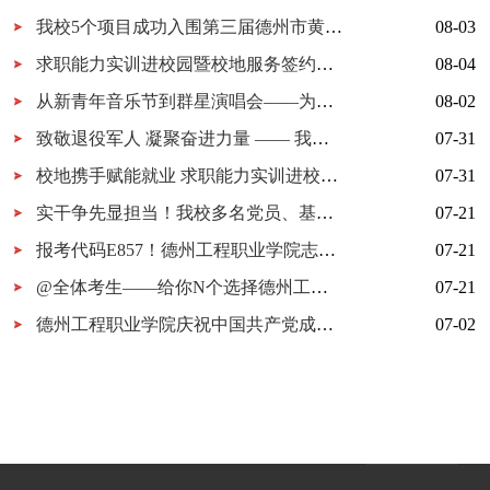
我校5个项目成功入围第三届德州市黄炎培职业教育创新创业大赛决赛
08-03
求职能力实训进校园暨校地服务签约仪式在我校举行
08-04
从新青年音乐节到群星演唱会——为什么又是德工？
08-02
致敬退役军人 凝聚奋进力量 —— 我校开展 “八一建军节” 拥军茶话会
07-31
校地携手赋能就业 求职能力实训进校园暨校地服务签约仪式在我校顺利举行
07-31
实干争先显担当！我校多名党员、基层党组织获市级表彰！
07-21
报考代码E857！德州工程职业学院志愿填报指南
07-21
@全体考生——给你N个选择德州工程职业学院的理由
07-21
德州工程职业学院庆祝中国共产党成立105周年MV《旗帜》上线！用歌声唱响百年信仰！
07-02