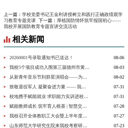
上一篇：
学校党委书记王金利讲授树立和践行正确政绩观学
习教育专题党课
下一篇：
厚植国防情怀筑牢报国初心——
我校开展国防教育专题宣讲交流活动
相关新闻
20260001号录取通知书已送达！
08-06
我校5个项目成功入围第三届德州市黄炎培职业教育创新创业大赛决赛
08-03
从新青年音乐节到群星演唱会——为什么又是德工？
08-02
致敬退役军人 凝聚奋进力量 —— 我校开展 “八一建军节” 拥军茶话会
07-31
校地携手赋能就业 求职能力实训进校园暨校地服务签约仪式在我校顺利举行
07-31
赋能教师成长 筑牢育人根基 | 智慧交通学院暑期教师培训全面启动
07-28
我校召开全体教职工大会暨上半年度工作总结大会
07-27
山东师范大学研究生院来我校考察研究生实习实践基地建设
07-23