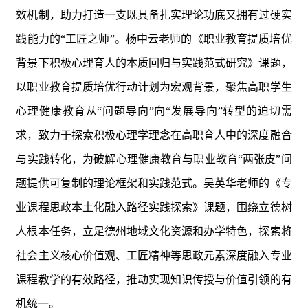
效机制，助力打造一支既具备扎实理论功底又拥有过硬实
践能力的
“
工匠之师
”
。
杨中云老师的《
职业教育提质培优
背景下积极心理育人的本质回归与实践范式研究》课题，
以职业教育提质培优行动计划为宏观背景，聚焦高职学生
心理健康教育从
“
问题导向
”
向
“
发展导向
”
转型的迫切需
求
，
致力于探索积极心理学理念在高职育人中的深度融合
与实践转化，为破解心理健康教育与职业教育
“
两张皮
”
问
题提供可复制的理论框架和实践范式。
吴英华老师的
《专
业课程思政本土化融入路径实践探索》课题，围绕立德树
人根本任务，立足德州地域文化资源和
办学特色
，探索将
社会主义核心价值观、工匠精神等思政元素深度融入专业
课程教学的有效路径，推动实现知识传授与价值引领的有
机统一。