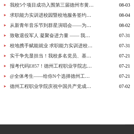
我校5个项目成功入围第三届德州市黄炎培职业教育创新创业大赛决赛
08-03
求职能力实训进校园暨校地服务签约仪式在我校举行
08-04
从新青年音乐节到群星演唱会——为什么又是德工？
08-02
致敬退役军人 凝聚奋进力量 —— 我校开展 “八一建军节” 拥军茶话会
07-31
校地携手赋能就业 求职能力实训进校园暨校地服务签约仪式在我校顺利举行
07-31
实干争先显担当！我校多名党员、基层党组织获市级表彰！
07-21
报考代码E857！德州工程职业学院志愿填报指南
07-21
@全体考生——给你N个选择德州工程职业学院的理由
07-21
德州工程职业学院庆祝中国共产党成立105周年MV《旗帜》上线！用歌声唱响百年信仰！
07-02