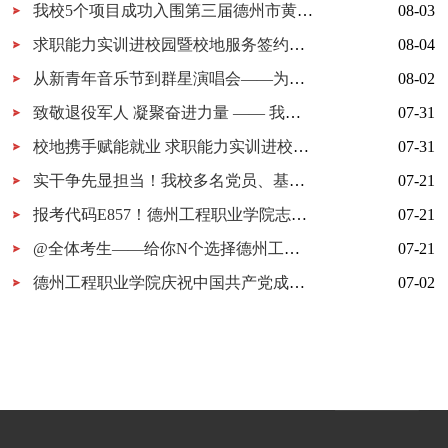
我校5个项目成功入围第三届德州市黄炎培职业教育创新创业大赛决赛
08-03
求职能力实训进校园暨校地服务签约仪式在我校举行
08-04
从新青年音乐节到群星演唱会——为什么又是德工？
08-02
致敬退役军人 凝聚奋进力量 —— 我校开展 “八一建军节” 拥军茶话会
07-31
校地携手赋能就业 求职能力实训进校园暨校地服务签约仪式在我校顺利举行
07-31
实干争先显担当！我校多名党员、基层党组织获市级表彰！
07-21
报考代码E857！德州工程职业学院志愿填报指南
07-21
@全体考生——给你N个选择德州工程职业学院的理由
07-21
德州工程职业学院庆祝中国共产党成立105周年MV《旗帜》上线！用歌声唱响百年信仰！
07-02