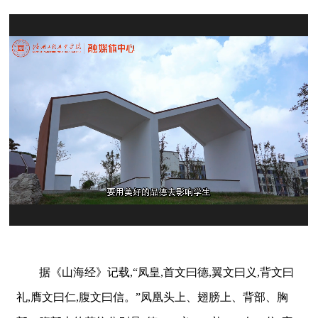
据《山海经》记载,“凤皇,首文曰德,翼文曰义,背文曰
礼,膺文曰仁,腹文曰信。”凤凰头上、翅膀上、背部、胸