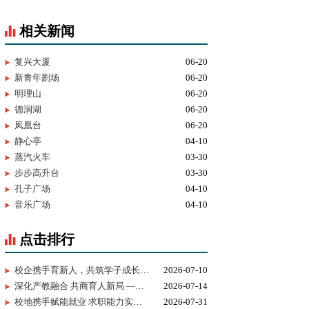
相关新闻
复兴大厦
06-20
新青年剧场
06-20
明理山
06-20
德润湖
06-20
凤凰台
06-20
静心亭
04-10
蒸汽火车
03-30
步步高升台
03-30
孔子广场
04-10
音乐广场
04-10
点击排行
校企携手育新人，共筑学子成长路 ——百胜中国山东分公司来校交...
2026-07-10
深化产教融合 共商育人新局 —— 华为技术有限公司一行来我校考察...
2026-07-14
校地携手赋能就业 求职能力实训进校园暨校地服务签约仪式在我校...
2026-07-31