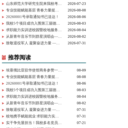
山东师范大学研究生院来我校考察研究生实习实践基地建设
2026-07-23
专业技能赋能基层 青春力量挺膺担当——德州工程职业学院2026年暑...
2026-08-08
20260001号录取通知书已送达！
2026-08-06
我校5个项目成功入围第三届德州市黄炎培职业教育创新创业大赛决...
2026-08-03
求职能力实训进校园暨校地服务签约仪式在我校举行
2026-08-04
从新青年音乐节到群星演唱会——为什么又是德工？
2026-08-02
致敬退役军人 凝聚奋进力量 —— 我校开展 “八一建军节” 拥军茶...
2026-07-31
推荐阅读
埃塞俄比亚驻华使馆商务参赞一行来访我校深化职教出海务实合作
08-09
专业技能赋能基层 青春力量挺膺担当——德州工程职业学院2026年暑期“三下乡”社会实践交出青春答卷
08-08
20260001号录取通知书已送达！
08-06
我校5个项目成功入围第三届德州市黄炎培职业教育创新创业大赛决赛
08-03
求职能力实训进校园暨校地服务签约仪式在我校举行
08-04
从新青年音乐节到群星演唱会——为什么又是德工？
08-02
致敬退役军人 凝聚奋进力量 —— 我校开展 “八一建军节” 拥军茶话会
07-31
校地携手赋能就业 求职能力实训进校园暨校地服务签约仪式在我校顺利举行
07-31
实干争先显担当！我校多名党员、基层党组织获市级表彰！
07-21