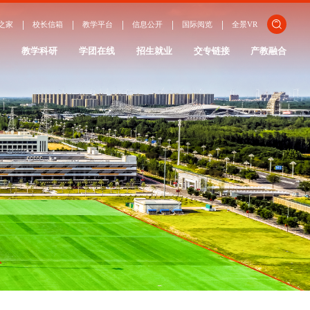
关闭
之家
校长信箱
教学平台
信息公开
国际阅览
全景VR
ENGLISH
作
教学科研
学团在线
招生就业
交专链接
产教融合
日本語