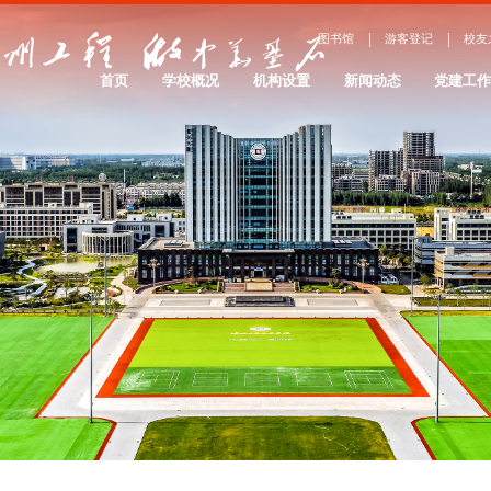
图书馆
游客登记
校友
首页
学校概况
机构设置
新闻动态
党建工
学校简介
院系设置
办学理念
服务管理
院系介绍
大事记
校园景观