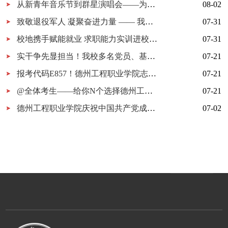
从新青年音乐节到群星演唱会——为什么又是德工？
08-02
致敬退役军人 凝聚奋进力量 —— 我校开展 “八一建军节” 拥军茶话会
07-31
校地携手赋能就业 求职能力实训进校园暨校地服务签约仪式在我校顺利举行
07-31
实干争先显担当！我校多名党员、基层党组织获市级表彰！
07-21
报考代码E857！德州工程职业学院志愿填报指南
07-21
@全体考生——给你N个选择德州工程职业学院的理由
07-21
德州工程职业学院庆祝中国共产党成立105周年MV《旗帜》上线！用歌声唱响百年信仰！
07-02