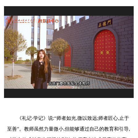
《礼记·学记》说:“师者如光,微以致远;师者匠心,止于
至善”。教师虽然力量微小,但能够通过自己的教育和引导,